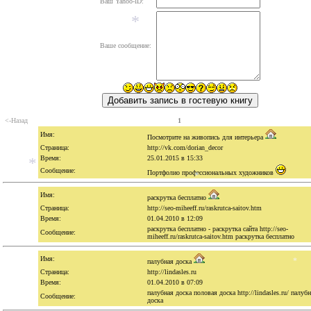
Ваш Yahoo-ID:
Ваше сообщение:
*
<-Назад
1
Имя:
Посмотрите на живопись для интерьера
Страница:
http://vk.com/dorian_decor
Время:
25.01.2015 в 15:33
Сообщение:
Портфолио профессиональных художников
Имя:
раскрутка бесплатно
*
Страница:
http://seo-miheeff.ru/raskrutca-saitov.htm
Время:
01.04.2010 в 12:09
*
раскрутка бесплатно - раскрутка сайта http://seo-
Сообщение:
miheeff.ru/raskrutca-saitov.htm раскрутка бесплатно
Имя:
палубная доска
Страница:
http://lindasles.ru
Время:
01.04.2010 в 07:09
палубная доска половая доска http://lindasles.ru/ палуб
Сообщение:
доска
*