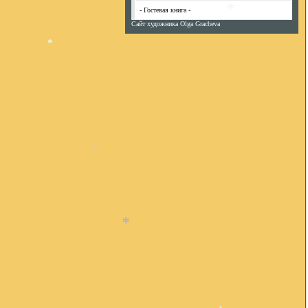
- Гостевая книга -
Сайт художника Olga Gracheva
*
*
*
*
*