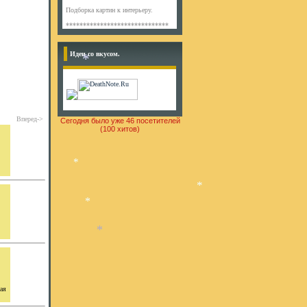
Подборка картин к интерьеру.
*
******************************
Идеи со вкусом.
*
Вперед->
Сегодня было уже 46 посетителей
(100 хитов)
*
*
*
*
ная