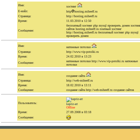
Имя:
хостинг
Е-мэйл:
http
hosting.miheeff.ru
Страница:
http://hosting.miheeff.ru
Время:
11.03.2010 в 12:50
бесплатный хостинг php mysql проверить домен хостин
сайтов hosting.miheeff.ru платный хостинг
Сообщение:
http://hosting.miheeff.ru бесплатный хостинг php mysql
проверить домен
Имя:
натяжные потолки
Страница:
http://www.vip-potolki.ru
Время:
24.02.2010 в 13:23
натяжные потолки http://www.vip-potolki.ru натяжные
Сообщение:
потолки
Имя:
создание сайта
Страница:
http://web-miheeff.ru
Время:
18.02.2010 в 13:11
Сообщение:
создание сайта http://web-miheeff.ru создание сайтов
Пользователь:
kapriz-art
Offline
Время:
27.09.2008 в 03:18
Сообщение: