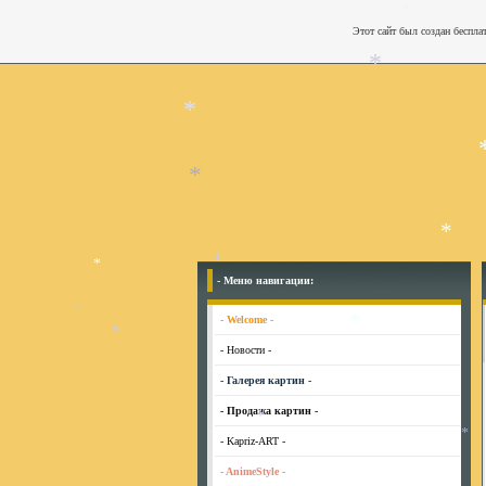
Этот сайт был создан беспла
*
*
*
*
- Меню навигации:
*
*
*
- Welcome -
- Новости -
*
*
- Галерея картин -
*
- Продажа картин -
- Kapriz-ART -
*
- AnimeStyle -