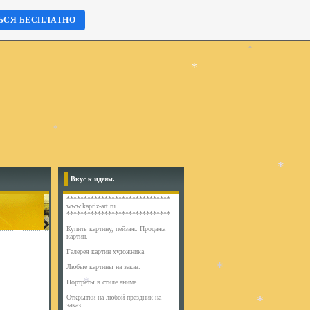
*
*
ЬСЯ БЕСПЛАТНО
*
*
*
Вкус к идеям.
*
******************************
www.kapriz-art.ru
******************************
Купить картину, пейзаж. Продажа
картин.
Галерея картин художника
Любые картины на заказ.
Портреты в стиле аниме.
Открытки на любой праздник на
заказ.
*
*