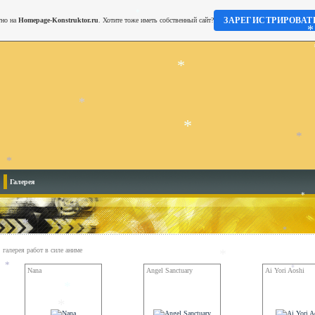
*
ЗАРЕГИСТРИРОВАТ
тно на
Homepage-Konstruktor.ru
. Хотите тоже иметь собственный сайт?
*
*
*
*
*
*
*
Галерея
*
*
галерея работ в силе аниме
*
*
Nana
Angel Sanctuary
Ai Yori Aoshi
*
*
*
*