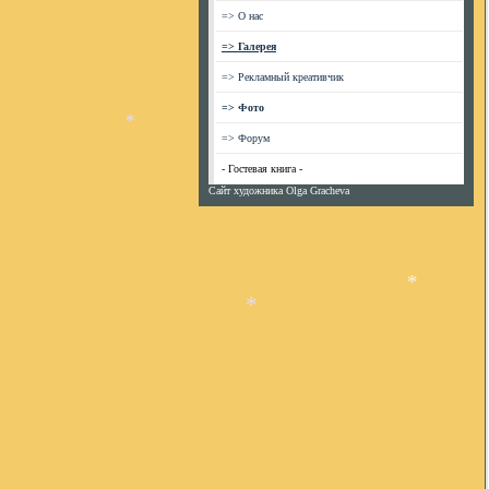
*
=> О нас
=> Галерея
*
=> Рекламный креативчик
=> Фото
=> Форум
*
- Гостевая книга -
Сайт художника Olga Gracheva
*
*