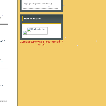
*
Подборка картин к интерьеру.
*
******************************
*
*
z
Идеи со вкусом.
*
Сегодня было уже 5 посетителей (7
хитов)
*
*
*
z
*
датель: