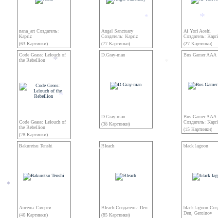
*
nana_art Создатель:
Angel Sanctuary
Ai Yori Aoshi
*
Kapriz
Создатель: Kapriz
Создатель: Kapri
(63 Картинки)
(77 Картинки)
(27 Картинки)
*
Code Geass: Lelouch of
D.Gray-man
Bus Gamer AAA
the Rebellion
*
*
*
D.Gray-man
Bus Gamer AAA
*
Code Geass: Lelouch of
Создатель: Kapri
(38 Картинки)
the Rebellion
(15 Картинки)
(28 Картинки)
Bakuretsu Tenshi
Bleach
black lagoon
*
*
Ангелы Смерти
Bleach Создатель: Den
black lagoon Соз
Den, Geroinov
*
(46 Картинки)
(85 Картинки)