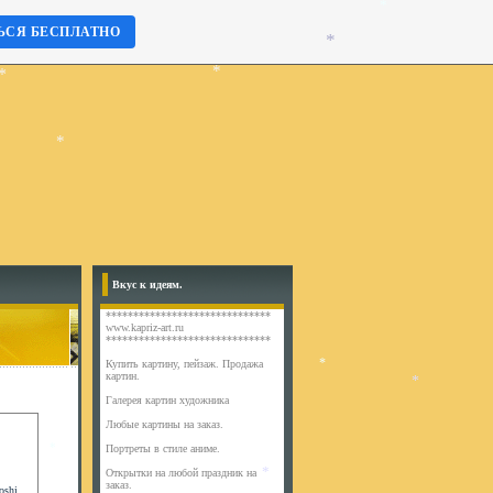
*
ЬСЯ БЕСПЛАТНО
*
*
*
*
Вкус к идеям.
******************************
www.kapriz-art.ru
******************************
*
Купить картину, пейзаж. Продажа
картин.
*
Галерея картин художника
*
Любые картины на заказ.
Портреты в стиле аниме.
Открытки на любой праздник на
заказ.