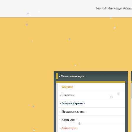
Этот сайт был создан беспла
*
*
*
*
*
*
*
*
*
- Меню навигации:
- Welcome -
- Новости -
*
- Галерея картин -
*
*
- Продажа картин -
*
- Kapriz-ART -
*
- AnimeStyle -