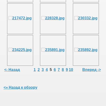
<- Назад
1
2
3
4
5
6
7
8
9
10
Вперед ->
<= Назад к обзору